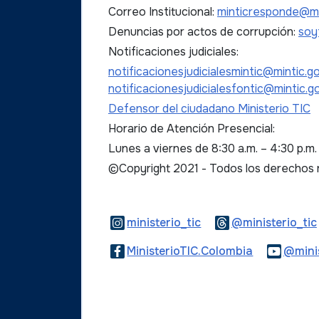
Correo Institucional:
minticresponde@mi
Denuncias por actos de corrupción:
soy
Notificaciones judiciales:
notificacionesjudicialesmintic@mintic.g
notificacionesjudicialesfontic@mintic.g
Defensor del ciudadano Ministerio TIC
Horario de Atención Presencial:
Lunes a viernes de 8:30 a.m. – 4:30 p.m
©Copyright 2021 - Todos los derechos
Logo Instagram
ministerio_tic
@ministerio_tic
Logo Faceb
MinisterioTIC.Colombia
@minis