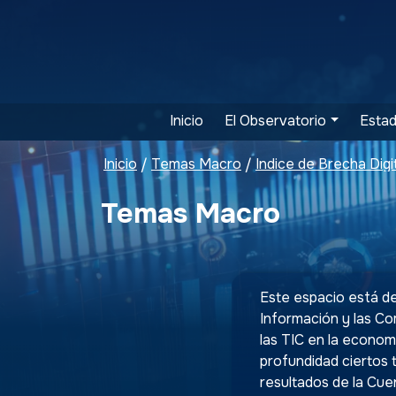
Inicio
El Observatorio
Estad
Inicio
Temas Macro
Índice de Brecha Digi
/
/
Temas Macro
Este espacio está de
Información y las Co
las TIC en la econom
profundidad ciertos 
resultados de la Cuen