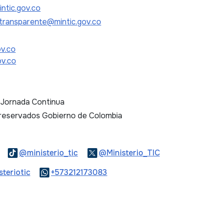
ntic.gov.co
transparente@mintic.gov.co
ov.co
ov.co
. Jornada Continua
 reservados Gobierno de Colombia
Logo Threads
Logo Tiktok
Logo Twitter
@ministerio_tic
@Ministerio_TIC
ook
Logo Youtube
Logo WhatsApp
teriotic
+573212173083