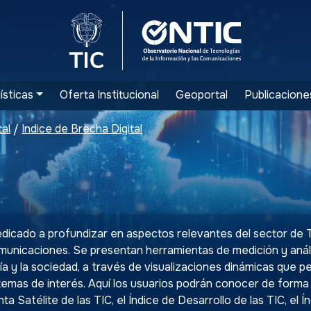
Logo del Ministerio TIC
Logo ONTIC
ísticas
Oferta Institucional
Geoportal
Publicacione
tal
Índice de Brecha Digital
/
dicado a profundizar en aspectos relevantes del sector de 
municaciones. Se presentan herramientas de medición y análi
ía y la sociedad, a través de visualizaciones dinámicas que p
temas de interés. Aquí los usuarios podrán conocer de forma 
ta Satélite de las TIC, el Índice de Desarrollo de las TIC, el 