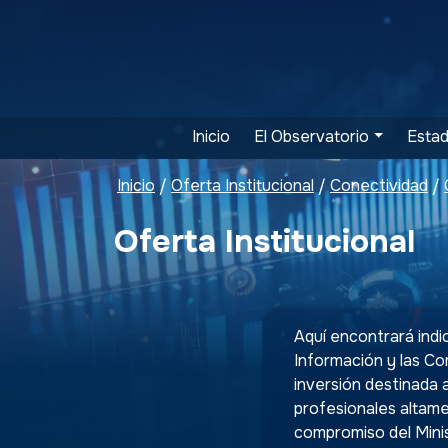
Inicio
El Observatorio
Estad
Inicio
Oferta Institucional
Conectividad
/
/
/
Oferta Institucional
Aquí encontrará indi
Información y las Co
inversión destinada a
profesionales altame
compromiso del Minist