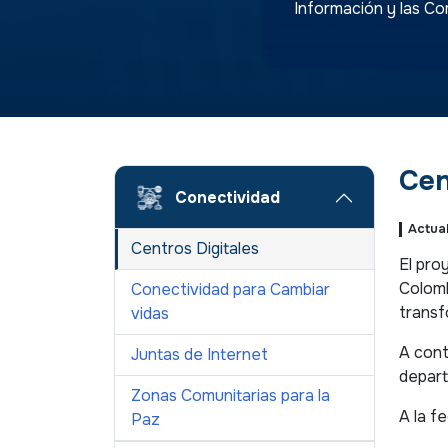
Información y las Co
Cen
Conectividad
Actua
Centros Digitales
El pro
Colomb
Conectividad para Cambiar
transf
vidas
A cont
Juntas de Internet
depar
Zonas Comunitarias para la
A la f
Paz