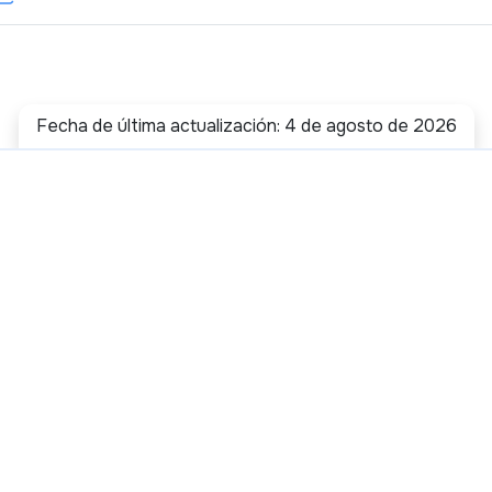
Fecha de última actualización: 4 de agosto de 2026
 de la Información y las
es 12A y 12B Bogotá, Colombia - Código Postal 111711
 60
- Línea Gratuita:
01-800-0914014
2667
ntic.gov.co
transparente@mintic.gov.co
ov.co