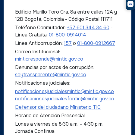
Edificio Murillo Toro Cra. 8a entre calles 12A y
12B Bogotá, Colombia - Código Postal 111711
Teléfono Conmutador:
+57 601 344 34 60
-
Línea Gratuita:
01-800-0914014
Línea Anticorrupción:
157
o
01-800-0912667
Correo Institucional:
minticresponde@mintic.gov.co
Denuncias por actos de corrupción:
soytransparente@mintic.gov.co
Notificaciones judiciales:
notificacionesjudicialesmintic@mintic.gov.co
notificacionesjudicialesfontic@mintic.gov.co
Defensor del ciudadano Ministerio TIC
Horario de Atención Presencial:
Lunes a viernes de 8:30 a.m. – 4:30 p.m.
Jornada Continua