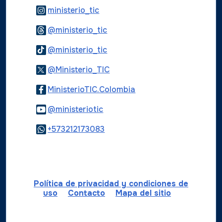
Logo Instagram
ministerio_tic
Logo Threads
@ministerio_tic
Logo Tiktok
@ministerio_tic
Logo Twitter
@Ministerio_TIC
Logo Facebook
MinisterioTIC.Colombia
Logo Youtube
@ministeriotic
Logo WhatsApp
+573212173083
Política de privacidad y condiciones de
uso
Contacto
Mapa del sitio