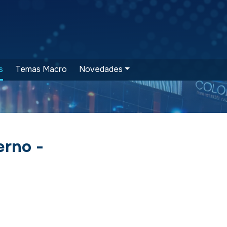
s
Temas Macro
Novedades
erno -