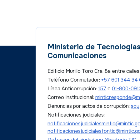
Ministerio de Tecnologías
Comunicaciones
Edificio Murillo Toro Cra. 8a entre call
Teléfono Conmutador:
+57 601 344 34
Línea Anticorrupción:
157
o
01-800-091
Correo Institucional:
minticresponde@mi
Denuncias por actos de corrupción:
soy
Notificaciones judiciales:
notificacionesjudicialesmintic@mintic.g
notificacionesjudicialesfontic@mintic.g
Defensor del ciudadano Ministerio TIC