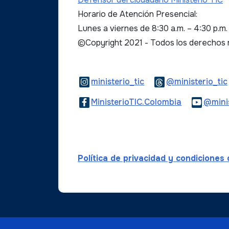
Horario de Atención Presencial:
Lunes a viernes de 8:30 a.m. – 4:30 p.m
©Copyright 2021 - Todos los derechos
Logo Instagram
ministerio_tic
@ministerio_tic
Logo Faceb
MinisterioTIC.Colombia
@minis
Política de privacidad y condiciones