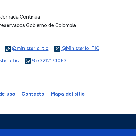
. Jornada Continua
 reservados Gobierno de Colombia
Logo Threads
Logo Tiktok
Logo Twitter
@ministerio_tic
@Ministerio_TIC
ook
Logo Youtube
Logo WhatsApp
teriotic
+573212173083
 de uso
Contacto
Mapa del sitio