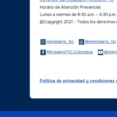
Horario de Atención Presencial:
Lunes a viernes de 8:30 a.m. – 4:30 p.m
©Copyright 2021 - Todos los derechos
Logo Instagram
ministerio_tic
@ministerio_tic
Logo Faceb
MinisterioTIC.Colombia
@minis
Política de privacidad y condiciones