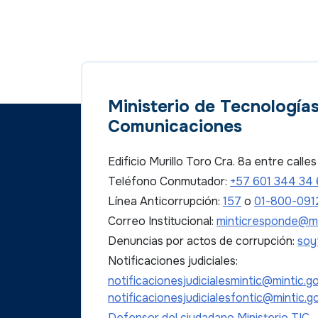
Ministerio de Tecnologías
Comunicaciones
Edificio Murillo Toro Cra. 8a entre call
Teléfono Conmutador:
+57 601 344 34
Línea Anticorrupción:
157
o
01-800-091
Correo Institucional:
minticresponde@mi
Denuncias por actos de corrupción:
soy
Notificaciones judiciales:
notificacionesjudicialesmintic@mintic.g
notificacionesjudicialesfontic@mintic.g
Defensor del ciudadano Ministerio TIC