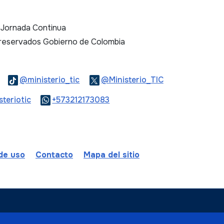
. Jornada Continua
 reservados Gobierno de Colombia
Logo Threads
Logo Tiktok
Logo Twitter
@ministerio_tic
@Ministerio_TIC
ook
Logo Youtube
Logo WhatsApp
teriotic
+573212173083
 de uso
Contacto
Mapa del sitio