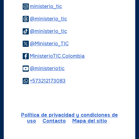
Logo Instagram
ministerio_tic
Logo Threads
@ministerio_tic
Logo Tiktok
@ministerio_tic
Logo Twitter
@Ministerio_TIC
Logo Facebook
MinisterioTIC.Colombia
Logo Youtube
@ministeriotic
Logo WhatsApp
+573212173083
Política de privacidad y condiciones de
uso
Contacto
Mapa del sitio