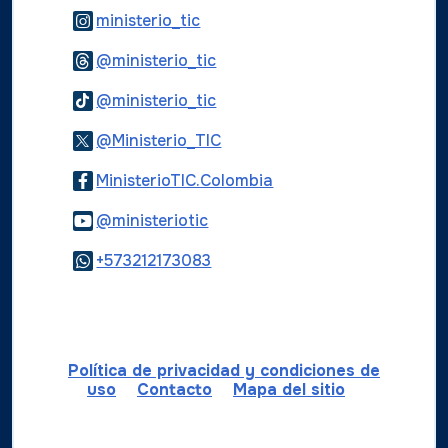
Logo Instagram
ministerio_tic
Logo Threads
@ministerio_tic
Logo Tiktok
@ministerio_tic
Logo Twitter
@Ministerio_TIC
Logo Facebook
MinisterioTIC.Colombia
Logo Youtube
@ministeriotic
Logo WhatsApp
+573212173083
Política de privacidad y condiciones de
uso
Contacto
Mapa del sitio