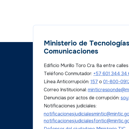
Ministerio de Tecnologías
Comunicaciones
Edificio Murillo Toro Cra. 8a entre call
Teléfono Conmutador:
+57 601 344 34
Línea Anticorrupción:
157
o
01-800-091
Correo Institucional:
minticresponde@mi
Denuncias por actos de corrupción:
soy
Notificaciones judiciales:
notificacionesjudicialesmintic@mintic.g
notificacionesjudicialesfontic@mintic.g
Defensor del ciudadano Ministerio TIC