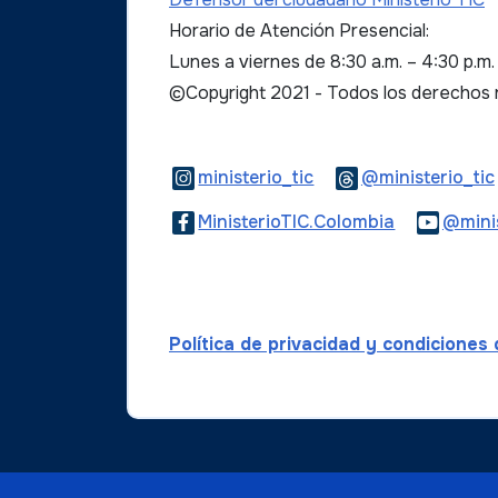
Horario de Atención Presencial:
Lunes a viernes de 8:30 a.m. – 4:30 p.m
©Copyright 2021 - Todos los derechos
Logo Instagram
ministerio_tic
@ministerio_tic
Logo Faceb
MinisterioTIC.Colombia
@minis
Política de privacidad y condiciones