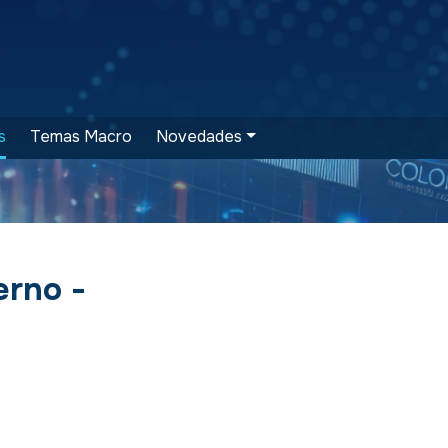
s
Temas Macro
Novedades
erno -