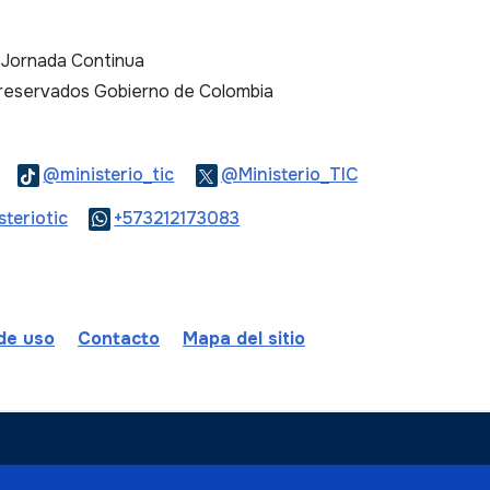
. Jornada Continua
 reservados Gobierno de Colombia
Logo Threads
Logo Tiktok
Logo Twitter
@ministerio_tic
@Ministerio_TIC
ook
Logo Youtube
Logo WhatsApp
teriotic
+573212173083
 de uso
Contacto
Mapa del sitio