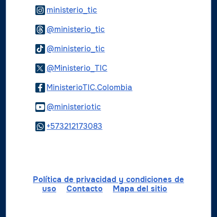
Logo Instagram
ministerio_tic
Logo Threads
@ministerio_tic
Logo Tiktok
@ministerio_tic
Logo Twitter
@Ministerio_TIC
Logo Facebook
MinisterioTIC.Colombia
Logo Youtube
@ministeriotic
Logo WhatsApp
+573212173083
Política de privacidad y condiciones de
uso
Contacto
Mapa del sitio