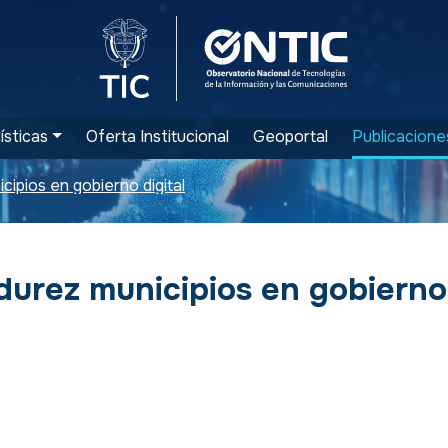
Logo del Ministerio TIC
Logo ONTIC
ísticas
Oferta Institucional
Geoportal
Publicacione
ipios en gobierno digital
urez municipios en gobierno 