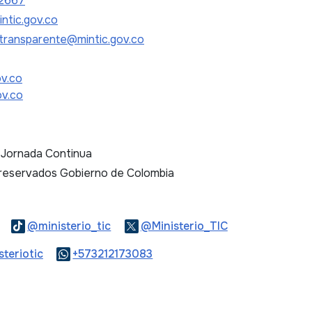
2667
ntic.gov.co
transparente@mintic.gov.co
ov.co
ov.co
. Jornada Continua
 reservados Gobierno de Colombia
Logo Threads
Logo Tiktok
Logo Twitter
@ministerio_tic
@Ministerio_TIC
ook
Logo Youtube
Logo WhatsApp
teriotic
+573212173083