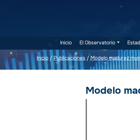
Inicio
El Observatorio
Estad
Inicio
Publicaciones
Modelo madurez munic
/
/
Modelo mad