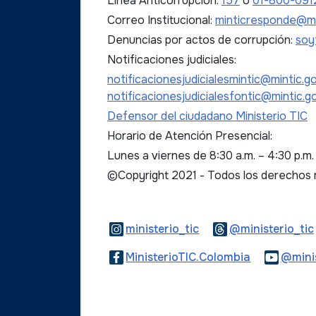
Línea Anticorrupción:
157
o
01-800-091
Correo Institucional:
minticresponde@mi
Denuncias por actos de corrupción:
soy
Notificaciones judiciales:
notificacionesjudicialesmintic@mintic.g
notificacionesjudicialesfontic@mintic.g
Defensor del ciudadano Ministerio TIC
Horario de Atención Presencial:
Lunes a viernes de 8:30 a.m. – 4:30 p.m
©Copyright 2021 - Todos los derechos
Logo Instagram
ministerio_tic
@ministerio_tic
Logo Faceb
MinisterioTIC.Colombia
@minis