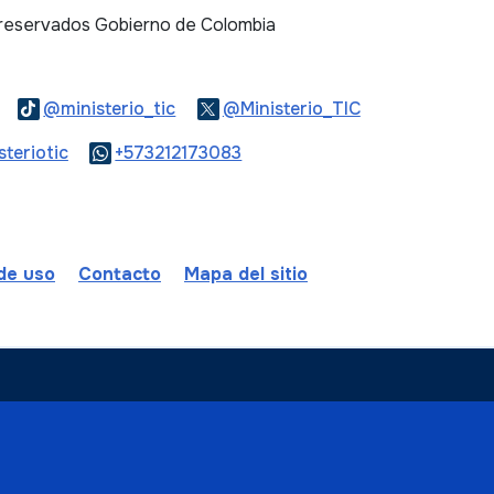
 reservados Gobierno de Colombia
Logo Threads
Logo Tiktok
Logo Twitter
@ministerio_tic
@Ministerio_TIC
ook
Logo Youtube
Logo WhatsApp
teriotic
+573212173083
 de uso
Contacto
Mapa del sitio
ombia
a