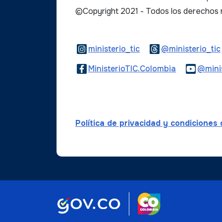
©Copyright 2021 - Todos los derechos
Logo Instagram
ministerio_tic
@ministerio_tic
Logo Faceb
MinisterioTIC.Colombia
@minis
Política de privacidad y condiciones
Logo marca Col
Logo Gobierno de Colombi