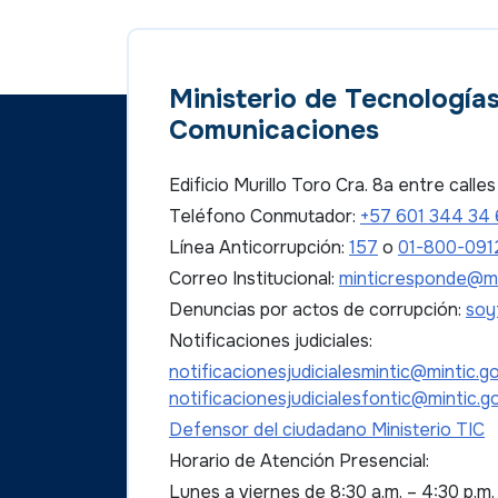
Ministerio de Tecnologías
Comunicaciones
Edificio Murillo Toro Cra. 8a entre call
Teléfono Conmutador:
+57 601 344 34
Línea Anticorrupción:
157
o
01-800-091
Correo Institucional:
minticresponde@mi
Denuncias por actos de corrupción:
soy
Notificaciones judiciales:
notificacionesjudicialesmintic@mintic.g
notificacionesjudicialesfontic@mintic.g
Defensor del ciudadano Ministerio TIC
Horario de Atención Presencial:
Lunes a viernes de 8:30 a.m. – 4:30 p.m