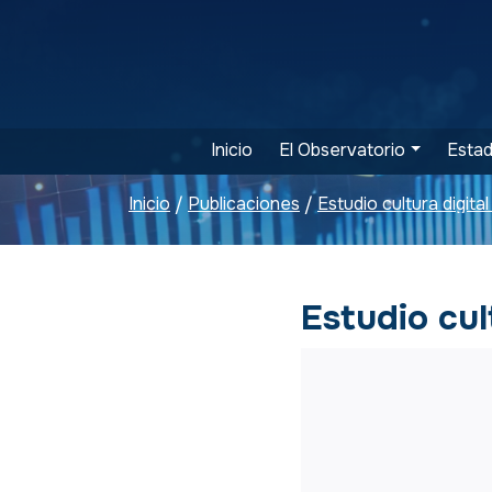
Inicio
El Observatorio
Estad
Inicio
Publicaciones
Estudio cultura digita
/
/
Estudio cul