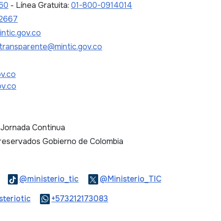
 60
- Línea Gratuita:
01-800-0914014
2667
ntic.gov.co
transparente@mintic.gov.co
ov.co
ov.co
. Jornada Continua
 reservados Gobierno de Colombia
Logo Threads
Logo Tiktok
Logo Twitter
@ministerio_tic
@Ministerio_TIC
ook
Logo Youtube
Logo WhatsApp
teriotic
+573212173083