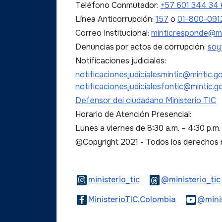
Teléfono Conmutador:
+57 601 344 34
Línea Anticorrupción:
157
o
01-800-091
Correo Institucional:
minticresponde@mi
Denuncias por actos de corrupción:
soy
Notificaciones judiciales:
notificacionesjudicialesmintic@mintic.g
notificacionesjudicialesfontic@mintic.g
Defensor del ciudadano Ministerio TIC
Horario de Atención Presencial:
Lunes a viernes de 8:30 a.m. – 4:30 p.m
©Copyright 2021 - Todos los derechos
Logo Instagram
ministerio_tic
@ministerio_tic
Logo Faceb
MinisterioTIC.Colombia
@minis