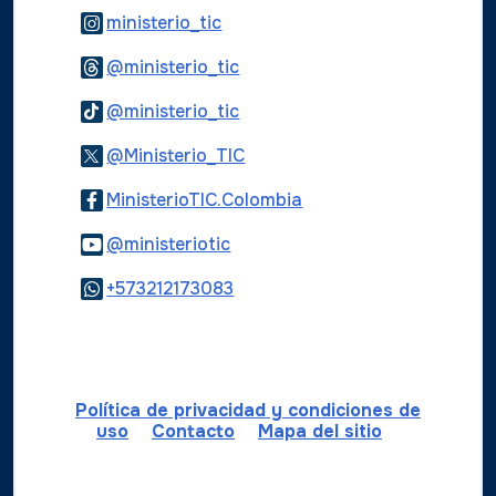
Logo Instagram
ministerio_tic
Logo Threads
@ministerio_tic
Logo Tiktok
@ministerio_tic
Logo Twitter
@Ministerio_TIC
Logo Facebook
MinisterioTIC.Colombia
Logo Youtube
@ministeriotic
Logo WhatsApp
+573212173083
Política de privacidad y condiciones de
uso
Contacto
Mapa del sitio