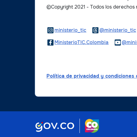
©Copyright 2021 - Todos los derechos
Logo Instagram
ministerio_tic
@ministerio_tic
Logo Faceb
MinisterioTIC.Colombia
@minis
Política de privacidad y condiciones
Logo marca Col
Logo Gobierno de Colombi