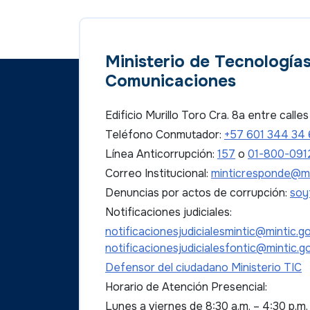
Ministerio de Tecnologías
Comunicaciones
Edificio Murillo Toro Cra. 8a entre call
Teléfono Conmutador:
+57 601 344 34
Línea Anticorrupción:
157
o
01-800-091
Correo Institucional:
minticresponde@mi
Denuncias por actos de corrupción:
soy
Notificaciones judiciales:
notificacionesjudicialesmintic@mintic.g
notificacionesjudicialesfontic@mintic.g
Defensor del ciudadano Ministerio TIC
Horario de Atención Presencial:
Lunes a viernes de 8:30 a.m. – 4:30 p.m