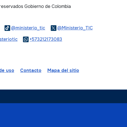
 reservados Gobierno de Colombia
Logo Threads
Logo Tiktok
Logo Twitter
@ministerio_tic
@Ministerio_TIC
ook
Logo Youtube
Logo WhatsApp
teriotic
+573212173083
 de uso
Contacto
Mapa del sitio
ombia
a