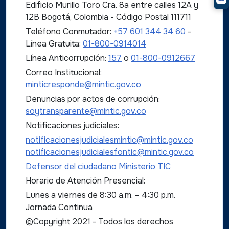
Edificio Murillo Toro Cra. 8a entre calles 12A y
12B Bogotá, Colombia - Código Postal 111711
Teléfono Conmutador:
+57 601 344 34 60
-
Línea Gratuita:
01-800-0914014
Línea Anticorrupción:
157
o
01-800-0912667
Correo Institucional:
minticresponde@mintic.gov.co
Denuncias por actos de corrupción:
soytransparente@mintic.gov.co
Notificaciones judiciales:
notificacionesjudicialesmintic@mintic.gov.co
notificacionesjudicialesfontic@mintic.gov.co
Defensor del ciudadano Ministerio TIC
Horario de Atención Presencial:
Lunes a viernes de 8:30 a.m. – 4:30 p.m.
Jornada Continua
©Copyright 2021 - Todos los derechos