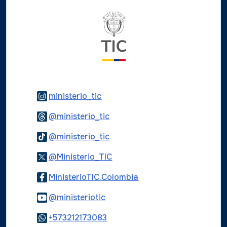
Logo del ministerio TIC
Logo Instagram
ministerio_tic
Logo Threads
@ministerio_tic
Logo Tiktok
@ministerio_tic
Logo Twitter
@Ministerio_TIC
Logo Facebook
MinisterioTIC.Colombia
Logo Youtube
@ministeriotic
Logo WhatsApp
+573212173083