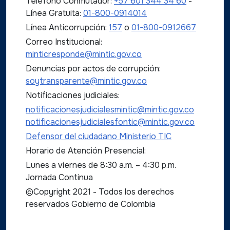
Teléfono Conmutador:
+57 601 344 34 60
-
Línea Gratuita:
01-800-0914014
Línea Anticorrupción:
157
o
01-800-0912667
Correo Institucional:
minticresponde@mintic.gov.co
Denuncias por actos de corrupción:
soytransparente@mintic.gov.co
Notificaciones judiciales:
notificacionesjudicialesmintic@mintic.gov.co
notificacionesjudicialesfontic@mintic.gov.co
Defensor del ciudadano Ministerio TIC
Horario de Atención Presencial:
Lunes a viernes de 8:30 a.m. – 4:30 p.m.
Jornada Continua
©Copyright 2021 - Todos los derechos
reservados Gobierno de Colombia