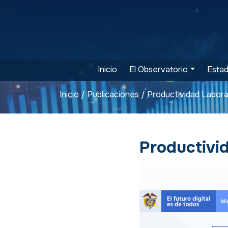
Inicio
El Observatorio
Estad
Inicio
Publicaciones
Productividad Labora
/
/
Productivid