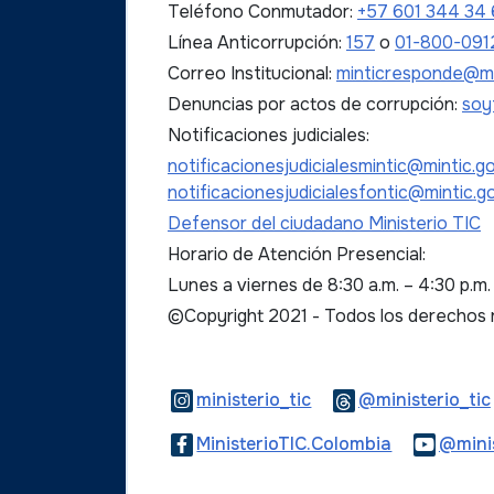
Teléfono Conmutador:
+57 601 344 34
Línea Anticorrupción:
157
o
01-800-091
Correo Institucional:
minticresponde@mi
Denuncias por actos de corrupción:
soy
Notificaciones judiciales:
notificacionesjudicialesmintic@mintic.g
notificacionesjudicialesfontic@mintic.g
Defensor del ciudadano Ministerio TIC
Horario de Atención Presencial:
Lunes a viernes de 8:30 a.m. – 4:30 p.m
©Copyright 2021 - Todos los derechos
Logo Instagram
ministerio_tic
@ministerio_tic
Logo Faceb
MinisterioTIC.Colombia
@minis