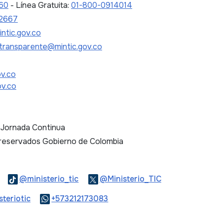
 60
- Línea Gratuita:
01-800-0914014
2667
ntic.gov.co
transparente@mintic.gov.co
ov.co
ov.co
. Jornada Continua
 reservados Gobierno de Colombia
Logo Threads
Logo Tiktok
Logo Twitter
@ministerio_tic
@Ministerio_TIC
ook
Logo Youtube
Logo WhatsApp
teriotic
+573212173083