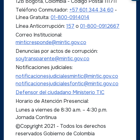
12B Bogotá, Colombia - Código Postal 111711
Teléfono Conmutador:
+57 601 344 34 60
-
Línea Gratuita:
01-800-0914014
Línea Anticorrupción:
157
o
01-800-0912667
Correo Institucional:
minticresponde@mintic.gov.co
Denuncias por actos de corrupción:
soytransparente@mintic.gov.co
Notificaciones judiciales:
notificacionesjudicialesmintic@mintic.gov.co
notificacionesjudicialesfontic@mintic.gov.co
Defensor del ciudadano Ministerio TIC
Horario de Atención Presencial:
Lunes a viernes de 8:30 a.m. – 4:30 p.m.
Jornada Continua
©Copyright 2021 - Todos los derechos
reservados Gobierno de Colombia