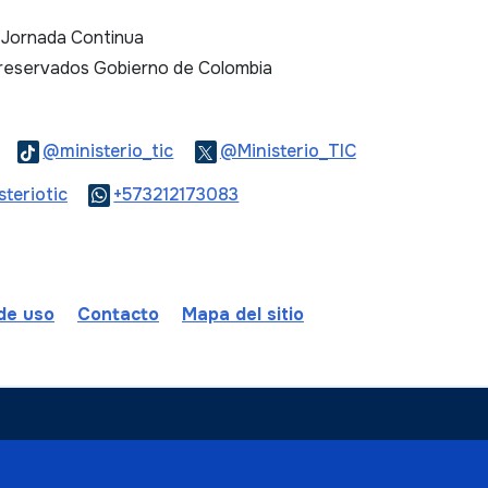
. Jornada Continua
 reservados Gobierno de Colombia
Logo Threads
Logo Tiktok
Logo Twitter
@ministerio_tic
@Ministerio_TIC
ook
Logo Youtube
Logo WhatsApp
teriotic
+573212173083
 de uso
Contacto
Mapa del sitio
ombia
a