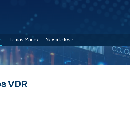
s
Temas Macro
Novedades
os VDR