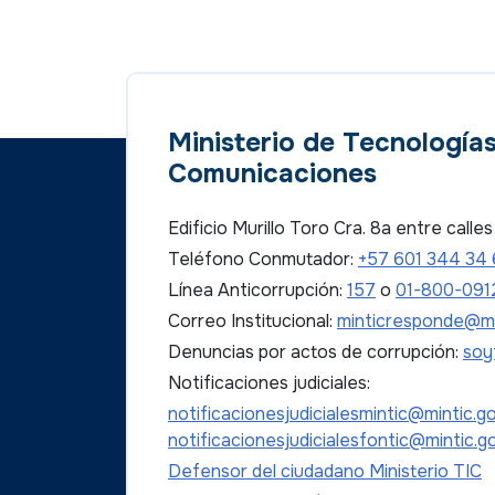
Ministerio de Tecnologías
Comunicaciones
Edificio Murillo Toro Cra. 8a entre call
Teléfono Conmutador:
+57 601 344 34
Línea Anticorrupción:
157
o
01-800-091
Correo Institucional:
minticresponde@mi
Denuncias por actos de corrupción:
soy
Notificaciones judiciales:
notificacionesjudicialesmintic@mintic.g
notificacionesjudicialesfontic@mintic.g
Defensor del ciudadano Ministerio TIC