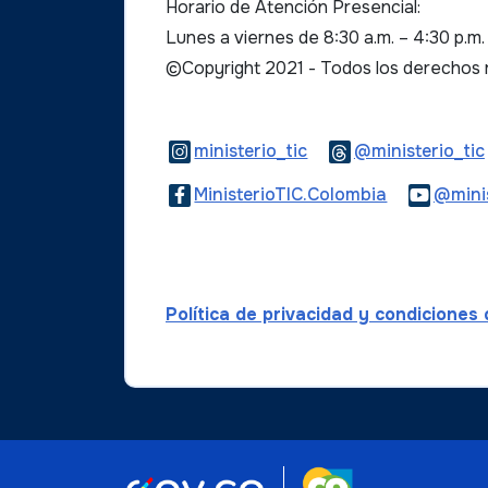
Horario de Atención Presencial:
Lunes a viernes de 8:30 a.m. – 4:30 p.m
©Copyright 2021 - Todos los derechos
Logo Instagram
ministerio_tic
@ministerio_tic
Logo Faceb
MinisterioTIC.Colombia
@minis
Política de privacidad y condiciones
Logo marca Col
Logo Gobierno de Colombi