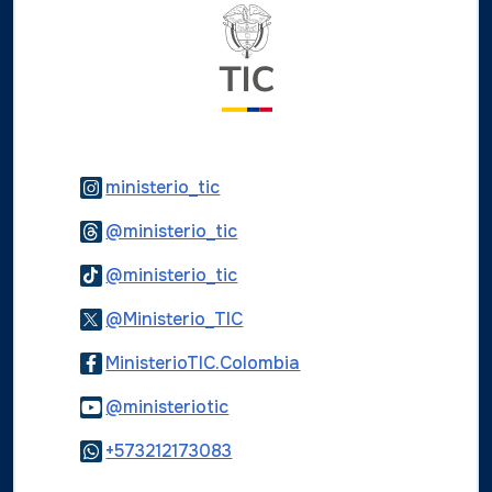
Logo del ministerio TIC
Logo Instagram
ministerio_tic
Logo Threads
@ministerio_tic
Logo Tiktok
@ministerio_tic
Logo Twitter
@Ministerio_TIC
Logo Facebook
MinisterioTIC.Colombia
Logo Youtube
@ministeriotic
Logo WhatsApp
+573212173083