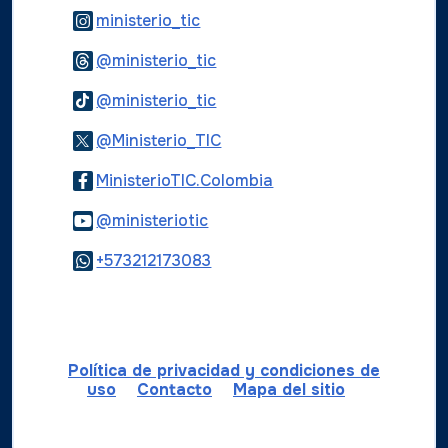
Logo Instagram
ministerio_tic
Logo Threads
@ministerio_tic
Logo Tiktok
@ministerio_tic
Logo Twitter
@Ministerio_TIC
Logo Facebook
MinisterioTIC.Colombia
Logo Youtube
@ministeriotic
Logo WhatsApp
+573212173083
Política de privacidad y condiciones de
uso
Contacto
Mapa del sitio