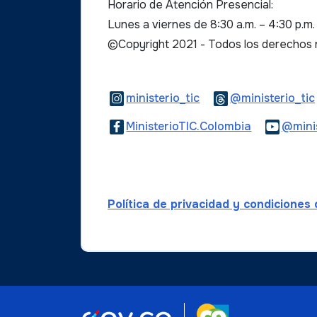
Horario de Atención Presencial:
Lunes a viernes de 8:30 a.m. – 4:30 p.m
©Copyright 2021 - Todos los derechos
Logo Instagram
ministerio_tic
@ministerio_tic
Logo Faceb
MinisterioTIC.Colombia
@minis
Política de privacidad y condiciones
Logo marca Col
Logo Gobierno de Colombi