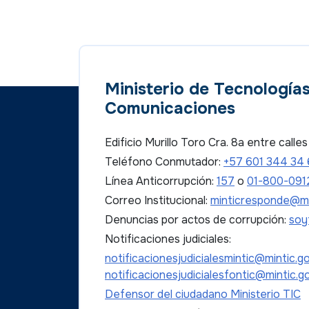
Ministerio de Tecnologías
Comunicaciones
Edificio Murillo Toro Cra. 8a entre call
Teléfono Conmutador:
+57 601 344 34
Línea Anticorrupción:
157
o
01-800-091
Correo Institucional:
minticresponde@mi
Denuncias por actos de corrupción:
soy
Notificaciones judiciales:
notificacionesjudicialesmintic@mintic.g
notificacionesjudicialesfontic@mintic.g
Defensor del ciudadano Ministerio TIC