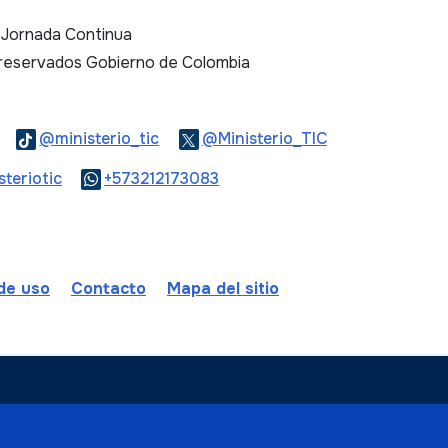
. Jornada Continua
 reservados Gobierno de Colombia
Logo Threads
Logo Tiktok
Logo Twitter
@ministerio_tic
@Ministerio_TIC
ook
Logo Youtube
Logo WhatsApp
teriotic
+573212173083
 de uso
Contacto
Mapa del sitio
ombia
a