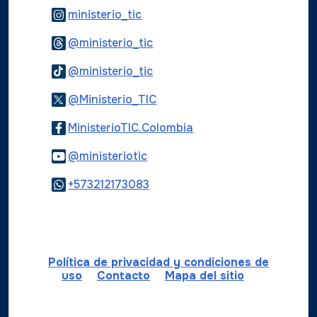
Logo Instagram
ministerio_tic
Logo Threads
@ministerio_tic
Logo Tiktok
@ministerio_tic
Logo Twitter
@Ministerio_TIC
Logo Facebook
MinisterioTIC.Colombia
Logo Youtube
@ministeriotic
Logo WhatsApp
+573212173083
Política de privacidad y condiciones de
uso
Contacto
Mapa del sitio