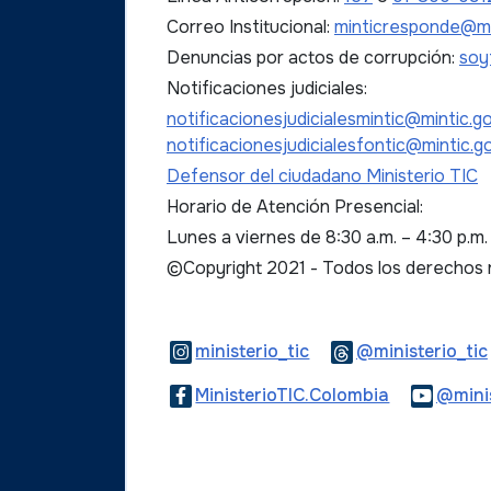
Correo Institucional:
minticresponde@mi
Denuncias por actos de corrupción:
soy
Notificaciones judiciales:
notificacionesjudicialesmintic@mintic.g
notificacionesjudicialesfontic@mintic.g
Defensor del ciudadano Ministerio TIC
Horario de Atención Presencial:
Lunes a viernes de 8:30 a.m. – 4:30 p.m
©Copyright 2021 - Todos los derechos
Logo Instagram
ministerio_tic
@ministerio_tic
Logo Faceb
MinisterioTIC.Colombia
@minis