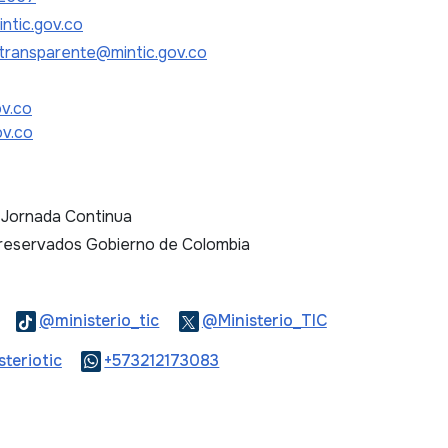
ntic.gov.co
transparente@mintic.gov.co
ov.co
ov.co
. Jornada Continua
 reservados Gobierno de Colombia
Logo Threads
Logo Tiktok
Logo Twitter
@ministerio_tic
@Ministerio_TIC
ook
Logo Youtube
Logo WhatsApp
teriotic
+573212173083