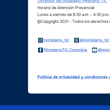
Defensor del ciudadano Ministerio TIC
Horario de Atención Presencial:
Lunes a viernes de 8:30 a.m. – 4:30 p.m
©Copyright 2021 - Todos los derechos
Logo Instagram
ministerio_tic
@ministerio_tic
Logo Faceb
MinisterioTIC.Colombia
@minis
Política de privacidad y condiciones