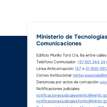
Ministerio de Tecnologías
Comunicaciones
Edificio Murillo Toro Cra. 8a entre call
Teléfono Conmutador:
+57 601 344 34
Línea Anticorrupción:
157
o
01-800-091
Correo Institucional:
minticresponde@mi
Denuncias por actos de corrupción:
soy
Notificaciones judiciales:
notificacionesjudicialesmintic@mintic.g
notificacionesjudicialesfontic@mintic.g