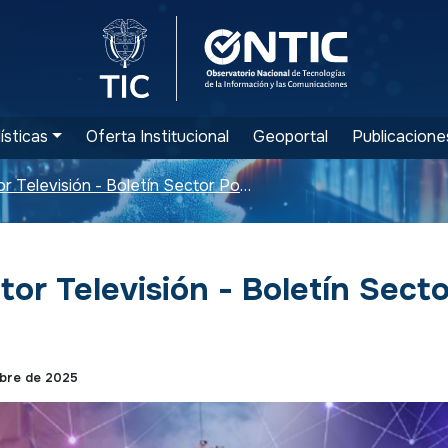
Logo del Ministerio TIC
Logo ONTIC
ísticas
Oferta Institucional
Geoportal
Publicacione
Boletín Sector Televisión - Boletín Sector Postal 3T-2025
tor Televisión - Boletín Secto
mbre de 2025