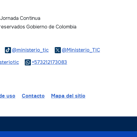
. Jornada Continua
 reservados Gobierno de Colombia
Logo Threads
Logo Tiktok
Logo Twitter
@ministerio_tic
@Ministerio_TIC
ook
Logo Youtube
Logo WhatsApp
teriotic
+573212173083
 de uso
Contacto
Mapa del sitio