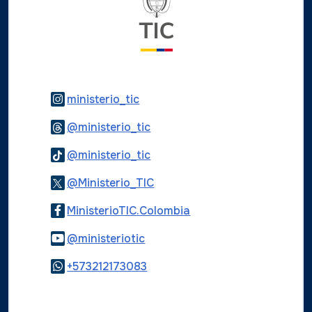
Logo Instagram
ministerio_tic
Logo Threads
@ministerio_tic
Logo Tiktok
@ministerio_tic
Logo Twitter
@Ministerio_TIC
Logo Facebook
MinisterioTIC.Colombia
Logo Youtube
@ministeriotic
Logo WhatsApp
+573212173083