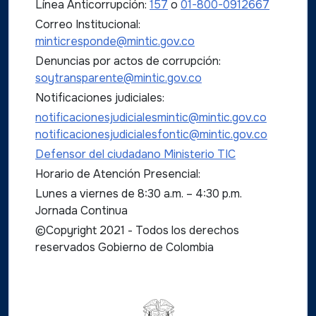
Línea Anticorrupción:
157
o
01-800-0912667
Correo Institucional:
minticresponde@mintic.gov.co
Denuncias por actos de corrupción:
soytransparente@mintic.gov.co
Notificaciones judiciales:
notificacionesjudicialesmintic@mintic.gov.co
notificacionesjudicialesfontic@mintic.gov.co
Defensor del ciudadano Ministerio TIC
Horario de Atención Presencial:
Lunes a viernes de 8:30 a.m. – 4:30 p.m.
Jornada Continua
©Copyright 2021 - Todos los derechos
reservados Gobierno de Colombia
Logo del ministerio TIC