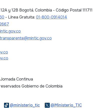
es 12A y 12B Bogotá, Colombia - Código Postal 111711
 60
- Línea Gratuita:
01-800-0914014
2667
ntic.gov.co
transparente@mintic.gov.co
ov.co
ov.co
. Jornada Continua
 reservados Gobierno de Colombia
Logo Threads
Logo Tiktok
Logo Twitter
@ministerio_tic
@Ministerio_TIC