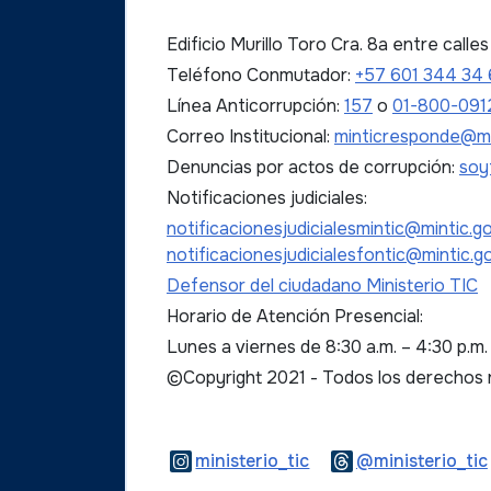
Edificio Murillo Toro Cra. 8a entre call
Teléfono Conmutador:
+57 601 344 34
Línea Anticorrupción:
157
o
01-800-091
Correo Institucional:
minticresponde@mi
Denuncias por actos de corrupción:
soy
Notificaciones judiciales:
notificacionesjudicialesmintic@mintic.g
notificacionesjudicialesfontic@mintic.g
Defensor del ciudadano Ministerio TIC
Horario de Atención Presencial:
Lunes a viernes de 8:30 a.m. – 4:30 p.m
©Copyright 2021 - Todos los derechos
Logo Instagram
ministerio_tic
@ministerio_tic