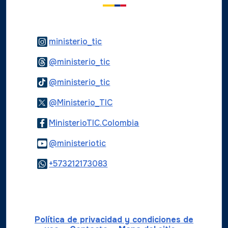
Logo Instagram
ministerio_tic
Logo Threads
@ministerio_tic
Logo Tiktok
@ministerio_tic
Logo Twitter
@Ministerio_TIC
Logo Facebook
MinisterioTIC.Colombia
Logo Youtube
@ministeriotic
Logo WhatsApp
+573212173083
Política de privacidad y condiciones de