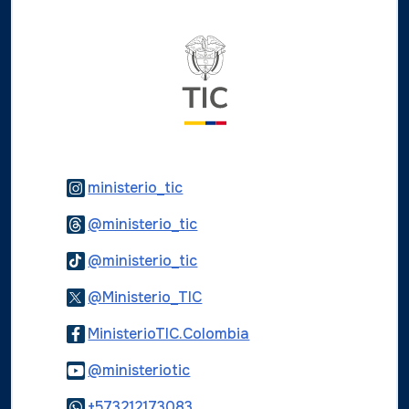
Logo del ministerio TIC
Logo Instagram
ministerio_tic
Logo Threads
@ministerio_tic
Logo Tiktok
@ministerio_tic
Logo Twitter
@Ministerio_TIC
Logo Facebook
MinisterioTIC.Colombia
Logo Youtube
@ministeriotic
Logo WhatsApp
+573212173083