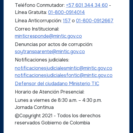
Teléfono Conmutador:
+57 601 344 34 60
-
Línea Gratuita:
01-800-0914014
Línea Anticorrupción:
157
o
01-800-0912667
Correo Institucional:
minticresponde@mintic.gov.co
Denuncias por actos de corrupción:
soytransparente@mintic.gov.co
Notificaciones judiciales:
notificacionesjudicialesmintic@mintic.gov.co
notificacionesjudicialesfontic@mintic.gov.co
Defensor del ciudadano Ministerio TIC
Horario de Atención Presencial:
Lunes a viernes de 8:30 a.m. – 4:30 p.m.
Jornada Continua
©Copyright 2021 - Todos los derechos
reservados Gobierno de Colombia