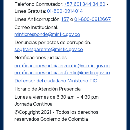
Teléfono Conmutador:
+57 601 344 34 60
-
Línea Gratuita:
01-800-0914014
Línea Anticorrupción:
157
o
01-800-0912667
Correo Institucional:
minticresponde@mintic.gov.co
Denuncias por actos de corrupción:
soytransparente@mintic.gov.co
Notificaciones judiciales:
notificacionesjudicialesmintic@mintic.gov.co
notificacionesjudicialesfontic@mintic.gov.co
Defensor del ciudadano Ministerio TIC
Horario de Atención Presencial:
Lunes a viernes de 8:30 a.m. – 4:30 p.m.
Jornada Continua
©Copyright 2021 - Todos los derechos
reservados Gobierno de Colombia