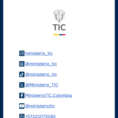
Logo del ministerio TIC
Logo Instagram
ministerio_tic
Logo Threads
@ministerio_tic
Logo Tiktok
@ministerio_tic
Logo Twitter
@Ministerio_TIC
Logo Facebook
MinisterioTIC.Colombia
Logo Youtube
@ministeriotic
Logo WhatsApp
+573212173083