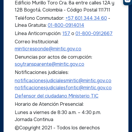
Edificio Murillo Toro Cra. 8a entre calles 12A y
12B Bogotá, Colombia - Código Postal 111711
Teléfono Conmutador:
+57 601 344 34 60
-
Línea Gratuita:
01-800-0914014
Línea Anticorrupción:
157
o
01-800-0912667
Correo Institucional:
minticresponde@mintic.gov.co
Denuncias por actos de corrupción:
soytransparente@mintic.gov.co
Notificaciones judiciales:
notificacionesjudicialesmintic@mintic.gov.co
notificacionesjudicialesfontic@mintic.gov.co
Defensor del ciudadano Ministerio TIC
Horario de Atención Presencial:
Lunes a viernes de 8:30 a.m. – 4:30 p.m.
Jornada Continua
©Copyright 2021 - Todos los derechos