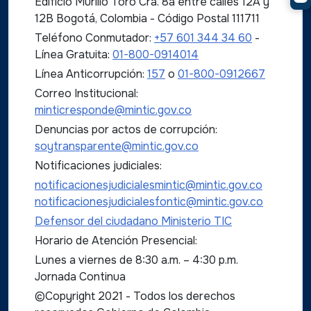
Edificio Murillo Toro Cra. 8a entre calles 12A y
12B Bogotá, Colombia - Código Postal 111711
Teléfono Conmutador:
+57 601 344 34 60
-
Línea Gratuita:
01-800-0914014
Línea Anticorrupción:
157
o
01-800-0912667
Correo Institucional:
minticresponde@mintic.gov.co
Denuncias por actos de corrupción:
soytransparente@mintic.gov.co
Notificaciones judiciales:
notificacionesjudicialesmintic@mintic.gov.co
notificacionesjudicialesfontic@mintic.gov.co
Defensor del ciudadano Ministerio TIC
Horario de Atención Presencial:
Lunes a viernes de 8:30 a.m. – 4:30 p.m.
Jornada Continua
©Copyright 2021 - Todos los derechos