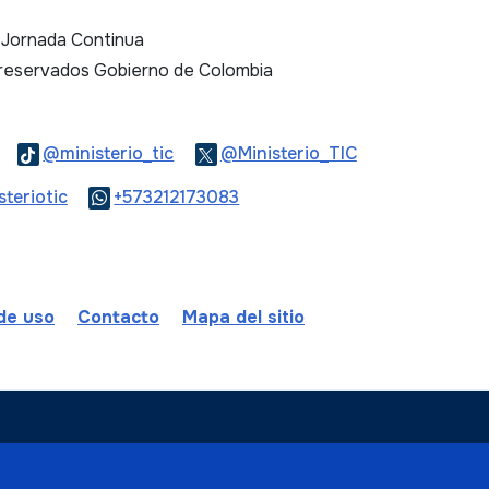
. Jornada Continua
 reservados Gobierno de Colombia
Logo Threads
Logo Tiktok
Logo Twitter
@ministerio_tic
@Ministerio_TIC
ook
Logo Youtube
Logo WhatsApp
teriotic
+573212173083
 de uso
Contacto
Mapa del sitio
ombia
a