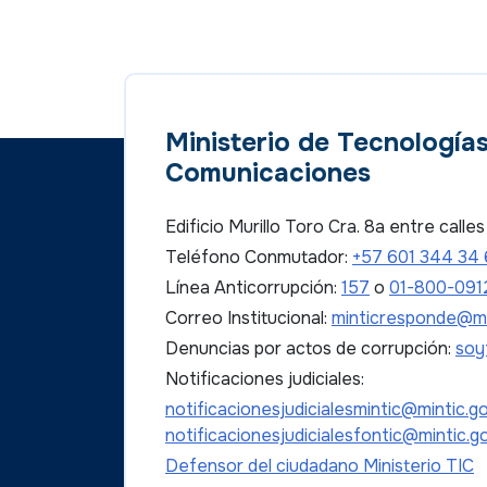
Ministerio de Tecnologías
Comunicaciones
Edificio Murillo Toro Cra. 8a entre call
Teléfono Conmutador:
+57 601 344 34
Línea Anticorrupción:
157
o
01-800-091
Correo Institucional:
minticresponde@mi
Denuncias por actos de corrupción:
soy
Notificaciones judiciales:
notificacionesjudicialesmintic@mintic.g
notificacionesjudicialesfontic@mintic.g
Defensor del ciudadano Ministerio TIC