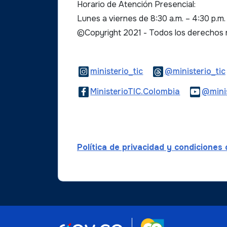
Horario de Atención Presencial:
Lunes a viernes de 8:30 a.m. – 4:30 p.m
©Copyright 2021 - Todos los derechos
Logo Instagram
ministerio_tic
@ministerio_tic
Logo Faceb
MinisterioTIC.Colombia
@minis
Política de privacidad y condiciones
Logo marca Col
Logo Gobierno de Colombi