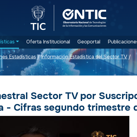
Logo del Ministerio TIC
Logo ONTIC
ísticas
Oferta Institucional
Geoportal
Publicacione
nes Estadísticas
Información Estadística del Sector TV
/
/
Boletín trimestral Sector TV por Suscripción y Comunitaria - Cifras segundo trimestre de 2023
mestral Sector TV por Suscrip
a - Cifras segundo trimestre