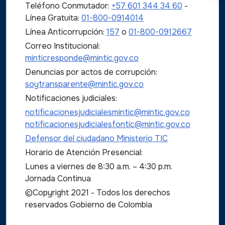
Teléfono Conmutador:
+57 601 344 34 60
-
Línea Gratuita:
01-800-0914014
Línea Anticorrupción:
157
o
01-800-0912667
Correo Institucional:
minticresponde@mintic.gov.co
Denuncias por actos de corrupción:
soytransparente@mintic.gov.co
Notificaciones judiciales:
notificacionesjudicialesmintic@mintic.gov.co
notificacionesjudicialesfontic@mintic.gov.co
Defensor del ciudadano Ministerio TIC
Horario de Atención Presencial:
Lunes a viernes de 8:30 a.m. – 4:30 p.m.
Jornada Continua
©Copyright 2021 - Todos los derechos
reservados Gobierno de Colombia