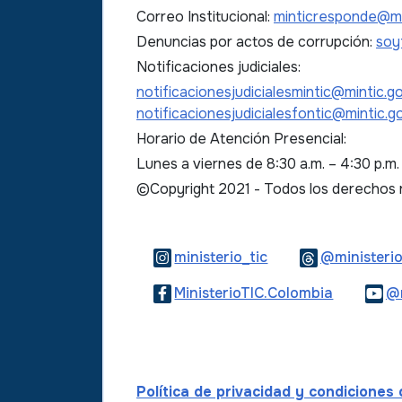
Correo Institucional:
minticresponde@mi
Denuncias por actos de corrupción:
soy
Notificaciones judiciales:
notificacionesjudicialesmintic@mintic.g
notificacionesjudicialesfontic@mintic.g
Horario de Atención Presencial:
Lunes a viernes de 8:30 a.m. – 4:30 p.m
©Copyright 2021 - Todos los derechos
Logo Instagram
ministerio_tic
@ministerio
Logo Fac
MinisterioTIC.Colombia
@m
Política de privacidad y condiciones