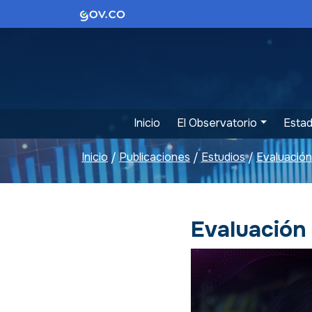
Logo Gobierno de Colombia
Inicio
El Observatorio
Estad
Inicio
Publicaciones
Estudios
/
/
/
Evaluación