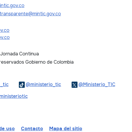
ntic.gov.co
transparente@mintic.gov.co
ov.co
ov.co
. Jornada Continua
 reservados Gobierno de Colombia
Logo Threads
Logo Tiktok
Logo T
_tic
@ministerio_tic
@Ministerio_TIC
ebook
Logo Youtube
Logo WhatsApp
inisteriotic
 de uso
Contacto
Mapa del sitio